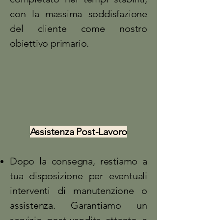
con la massima soddisfazione
del cliente come nostro
obiettivo primario.
Assistenza Post-Lavoro
Dopo la consegna, restiamo a
tua disposizione per eventuali
interventi di manutenzione o
assistenza. Garantiamo un