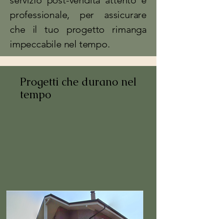
servizio post-vendita attento e
professionale, per assicurare
che il tuo progetto rimanga
impeccabile nel tempo.
Progetti che durano nel
tempo