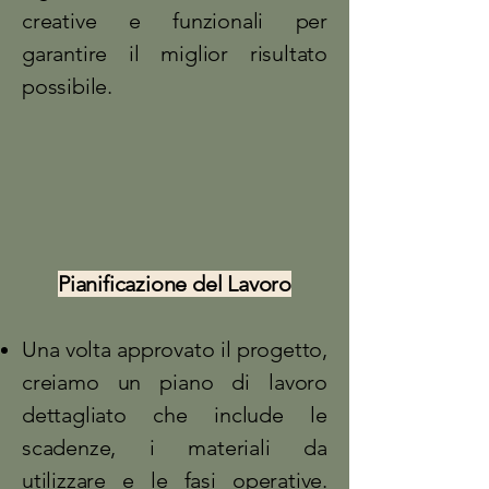
creative e funzionali per
garantire il miglior risultato
possibile.
Pianificazione del Lavoro
Una volta approvato il progetto,
creiamo un piano di lavoro
dettagliato che include le
scadenze, i materiali da
utilizzare e le fasi operative.