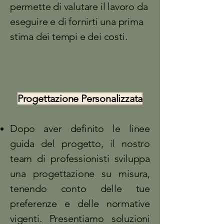
permette di valutare il lavoro da
eseguire e di fornirti una prima
stima dei tempi e dei costi.
Progettazione Personalizzata
Dopo aver definito le linee
guida del progetto, il nostro
team di professionisti sviluppa
una progettazione su misura,
tenendo conto delle tue
preferenze e delle normative
vigenti. Presentiamo soluzioni