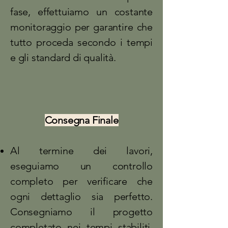
fase, effettuiamo un costante
monitoraggio per garantire che
tutto proceda secondo i tempi
e gli standard di qualità.
Consegna Finale
Al termine dei lavori,
eseguiamo un controllo
completo per verificare che
ogni dettaglio sia perfetto.
Consegniamo il progetto
completato nei tempi stabiliti,