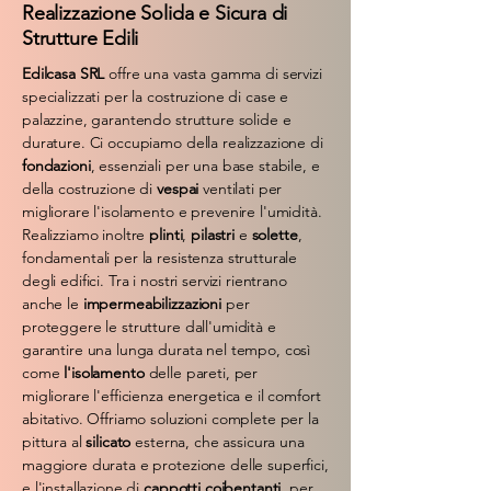
Realizzazione Solida e Sicura di
Strutture Edili
Edilcasa SRL
offre una vasta gamma di servizi
specializzati per la costruzione di case e
palazzine, garantendo strutture solide e
durature. Ci occupiamo della realizzazione di
fondazioni
, essenziali per una base stabile, e
della costruzione di
vespai
ventilati per
migliorare l'isolamento e prevenire l'umidità.
Realizziamo inoltre
plinti
,
pilastri
e
solette
,
fondamentali per la resistenza strutturale
degli edifici. Tra i nostri servizi rientrano
anche le
impermeabilizzazioni
per
proteggere le strutture dall'umidità e
garantire una lunga durata nel tempo, così
come
l'isolamento
delle pareti, per
migliorare l'efficienza energetica e il comfort
abitativo. Offriamo soluzioni complete per la
pittura al
silicato
esterna, che assicura una
maggiore durata e protezione delle superfici,
e l'installazione di
cappotti coibentanti
, per