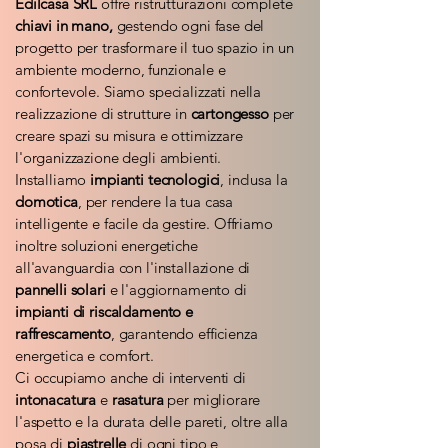
Edilcasa SRL
offre ristrutturazioni complete
chiavi in mano,
gestendo ogni fase del
progetto per trasformare il tuo spazio in un
ambiente moderno, funzionale e
confortevole. Siamo specializzati nella
realizzazione di strutture in
cartongesso
per
creare spazi su misura e ottimizzare
l'organizzazione degli ambienti.
Installiamo
impianti tecnologici
, inclusa la
domotica
, per rendere la tua casa
intelligente e facile da gestire. Offriamo
inoltre soluzioni energetiche
all'avanguardia con l'installazione di
pannelli solari
e l'aggiornamento di
impianti di riscaldamento e
raffrescamento
, garantendo efficienza
energetica e comfort.
Ci occupiamo anche di interventi di
intonacatura
e
rasatura
per migliorare
l'aspetto e la durata delle pareti, oltre alla
posa di
piastrelle
di ogni tipo e